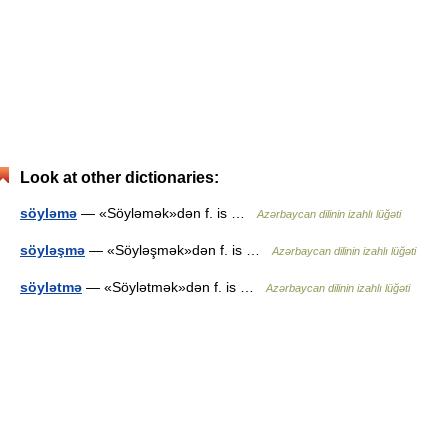
Look at other dictionaries:
söyləmə
— «Söyləmək»dən f. is …
Azərbaycan dilinin izahlı lüğəti
söyləşmə
— «Söyləşmək»dən f. is …
Azərbaycan dilinin izahlı lüğəti
söylətmə
— «Söylətmək»dən f. is …
Azərbaycan dilinin izahlı lüğəti