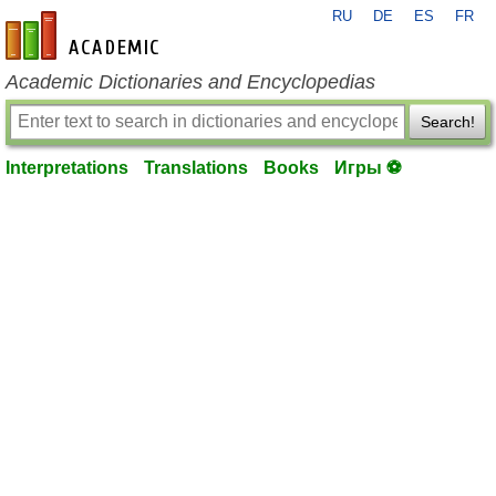
RU
DE
ES
FR
en-academic.com
Academic Dictionaries and Encyclopedias
Search!
Interpretations
Translations
Books
Игры ⚽