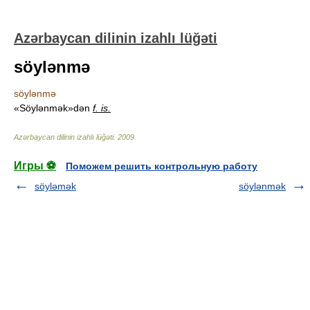
Azərbaycan dilinin izahlı lüğəti
söylənmə
söylənmə
«Söylənmək»dən
f. is.
Azərbaycan dilinin izahlı lüğəti
.
2009
.
Игры ⚽
Поможем решить контрольную работу
söyləmək
söylənmək