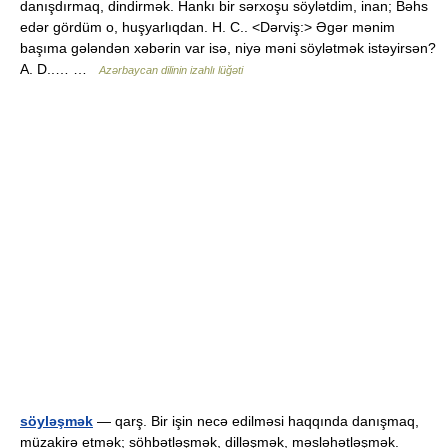
danışdırmaq, dindirmək. Hankı bir sərxoşu söylətdim, inan; Bəhs
edər gördüm o, huşyarlıqdan. H. C.. <Dərviş:> Əgər mənim
başıma gələndən xəbərin var isə, niyə məni söylətmək istəyirsən?
A. D..… …
Azərbaycan dilinin izahlı lüğəti
söyləşmək
— qarş. Bir işin necə edilməsi haqqında danışmaq,
müzakirə etmək; söhbətləşmək, dilləşmək, məsləhətləşmək.