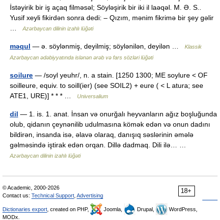
İstəyirik bir iş açaq filməsəl; Söyləşirik bir iki il laəqəl. M. Ə. S..
Yusif xeyli fikirdən sonra dedi: – Qızım, mənim fikrimə bir şey gəlir
…
Azərbaycan dilinin izahlı lüğəti
məqul
— ə. söylənmiş, deyilmiş; söylənilən, deyilən …
Klassik
Azərbaycan ədəbiyyatında islənən ərəb və fars sözləri lüğəti
soilure
— /soyl yeuhr/, n. a stain. [1250 1300; ME soylure < OF
soilleure, equiv. to soill(ier) (see SOIL2) + eure ( < L atura; see
ATE1, URE)] * * * …
Universalium
dil
— 1. is. 1. anat. İnsan və onurğalı heyvanların ağız boşluğunda
olub, qidanın çeynənilib udulmasına kömək edən və onun dadını
bildirən, insanda isə, əlavə olaraq, danışıq səslərinin əmələ
gəlməsində iştirak edən orqan. Dillə dadmaq. Dili ilə… …
Azərbaycan dilinin izahlı lüğəti
© Academic, 2000-2026
18+
Contact us:
Technical Support
,
Advertising
Dictionaries export
, created on PHP,
Joomla,
Drupal,
WordPress,
MODx.