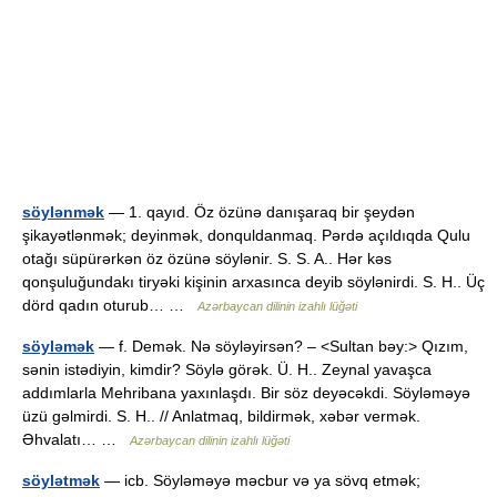
söylənmək
— 1. qayıd. Öz özünə danışaraq bir şeydən
şikayətlənmək; deyinmək, donquldanmaq. Pərdə açıldıqda Qulu
otağı süpürərkən öz özünə söylənir. S. S. A.. Hər kəs
qonşuluğundakı tiryəki kişinin arxasınca deyib söylənirdi. S. H.. Üç
dörd qadın oturub… …
Azərbaycan dilinin izahlı lüğəti
söyləmək
— f. Demək. Nə söyləyirsən? – <Sultan bəy:> Qızım,
sənin istədiyin, kimdir? Söylə görək. Ü. H.. Zeynal yavaşca
addımlarla Mehribana yaxınlaşdı. Bir söz deyəcəkdi. Söyləməyə
üzü gəlmirdi. S. H.. // Anlatmaq, bildirmək, xəbər vermək.
Əhvalatı… …
Azərbaycan dilinin izahlı lüğəti
söylətmək
— icb. Söyləməyə məcbur və ya sövq etmək;